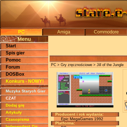
PC
Amiga
Commodore
Menu
Start
Spis gier
Pomoc
PC
>
Gry zręcznościowe
> Jill of the Jungle
Forum
DOSBox
Konkurs - NOWY!
Muzyka Starych Gier
CZAT
Dodaj grę
Artykuły
Producent i rok wydania:
Epic MegaGames 1992
Czasopisma
Platforma:
Independent Zin