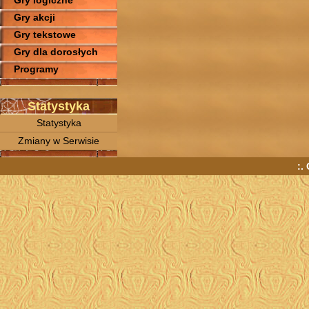
Gry logiczne
Gry akcji
Gry tekstowe
Gry dla dorosłych
Programy
Statystyka
Statystyka
Zmiany w Serwisie
:.