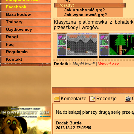
PC
Porady:
Facebook
Jak uruchomić grę?
Baza kodów
Jak wypakować grę?
Trainery
Klasyczna platformówka z bohaterką
przeszkody i wrogów.
Użytkownicy
Rangi
Faq
Regulamin
Kontakt
Dodatki:
Mapki leveli |
Więcej >>>
Komentarze
Recenzje
Na dziesiątej planszy drugą serię przełą
Dodał:
Buttle
2011-12-12 17:05:56