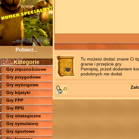
Pobierz...
Tu możesz dodać znane Ci tips
Kategorie
granie i przejście gry.
Pamiętaj, przed dodaniem kodó
Gry zręcznościowe
podobnych nie dodał.
Gry przygodowe
Gry wyścigowe
Zal
Gry bijatyki
Gry FPP
Gry RPG
Gry strategiczne
Gry symulatory
Gry sportowe