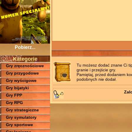
Pobierz...
Kategorie
Tu możesz dodać znane Ci tips
Gry zręcznościowe
granie i przejście gry.
Gry przygodowe
Pamiętaj, przed dodaniem kodó
podobnych nie dodał.
Gry wyścigowe
Gry bijatyki
Zal
Gry FPP
Gry RPG
Gry strategiczne
Gry symulatory
Gry sportowe