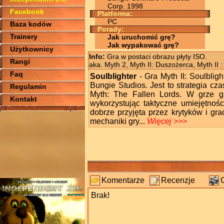
Corp. 1998
Facebook
Platforma:
PC
Baza kodów
Porady:
Trainery
Jak uruchomić grę?
Jak wypakować grę?
Użytkownicy
Info:
Gra w postaci obrazu płyty ISO.
Rangi
aka. Myth 2, Myth II: Duszożerca, Myth II
Faq
Soulblighter
- Gra Myth II: Soulblig
Bungie Studios. Jest to strategia cz
Regulamin
Myth: The Fallen Lords. W grze g
Kontakt
wykorzystując taktyczne umiejętności
dobrze przyjęta przez krytyków i gra
mechaniki gry...
Więcej >>>
Komentarze
Recenzje
Brak!