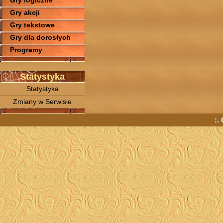
Gry logiczne
Gry akcji
Gry tekstowe
Gry dla dorosłych
Programy
Statystyka
Statystyka
Zmiany w Serwisie
:.