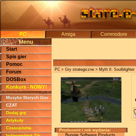
PC
Amiga
Commodore
Menu
Start
Spis gier
Pomoc
PC
>
Gry strategiczne
> Myth II: Soulblighter
Forum
DOSBox
Konkurs - NOWY!
Muzyka Starych Gier
CZAT
Dodaj grę
Artykuły
Czasopisma
Producent i rok wydania:
Bungie Software Products
Independent Zin