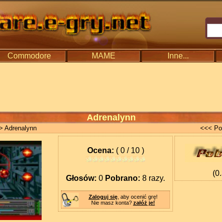
Commodore
MAME
Inne...
Adrenalynn
> Adrenalynn
<<< Po
Ocena:
( 0 / 10 )
(0
Głosów:
0
Pobrano:
8 razy.
Zaloguj się
, aby ocenić grę!
Nie masz konta?
załóż je!