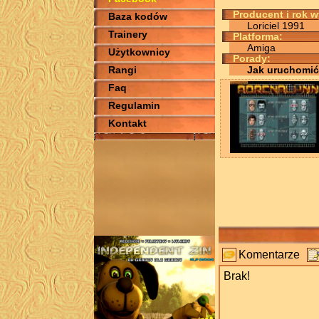
Producent i rok 
Baza kodów
Loriciel 1991
Trainery
Platforma:
Amiga
Użytkownicy
Porady:
Rangi
Jak uruchomić
Faq
Regulamin
Kontakt
Komentarze
Brak!