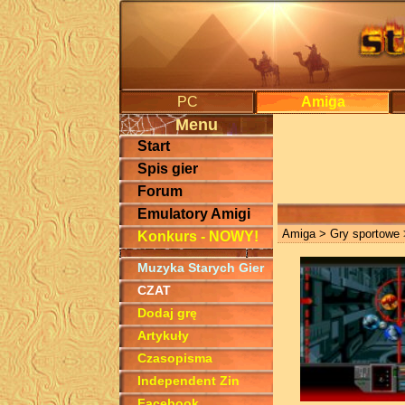
PC
Amiga
Menu
Start
Spis gier
Forum
Emulatory Amigi
Amiga
>
Gry sportowe
Konkurs - NOWY!
Muzyka Starych Gier
CZAT
Dodaj grę
Artykuły
Czasopisma
Independent Zin
Facebook