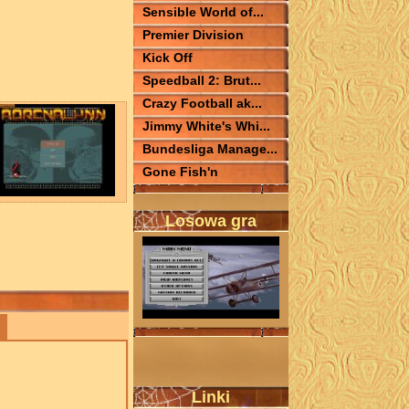
Sensible World of...
Premier Division
Kick Off
Speedball 2: Brut...
Crazy Football ak...
Jimmy White's Whi...
Bundesliga Manage...
Gone Fish'n
Losowa gra
Linki