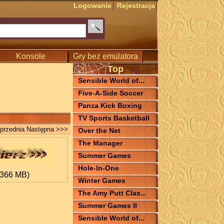
Logowanie
Rejestracja
Konsole
Gry bez emulatora
Top
Sensible World of...
Five-A-Side Soccer
Panza Kick Boxing
TV Sports Basketball
przednia
Następna >>>
Over the Net
The Manager
Summer Games
Hole-In-One
.366 MB)
Winter Games
The Amy Putt Clas...
Summer Games II
Sensible World of...