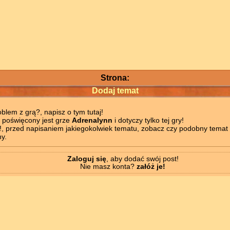
Strona:
Dodaj temat
blem z grą?, napisz o tym tutaj!
ł poświęcony jest grze
Adrenalynn
i dotyczy tylko tej gry!
!, przed napisaniem jakiegokolwiek tematu, zobacz czy podobny temat n
y.
Zaloguj się
, aby dodać swój post!
Nie masz konta?
załóż je!