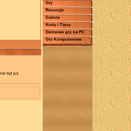
Gry
Recenzje
Galeria
Kody i Tipsy
Darmowe gry na PC
Gry Komputerowe
ie był już