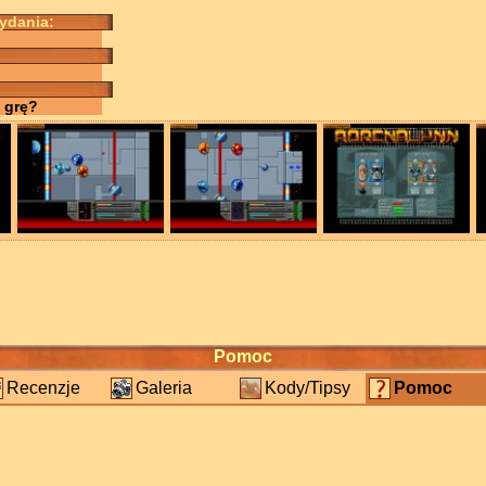
wydania:
 grę?
Pomoc
Recenzje
Galeria
Kody/Tipsy
Pomoc