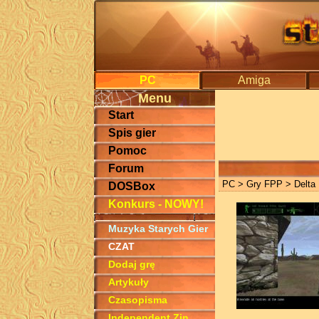
PC
Amiga
Menu
Start
Spis gier
Pomoc
Forum
PC
>
Gry FPP
> Delta
DOSBox
Konkurs - NOWY!
Muzyka Starych Gier
CZAT
Dodaj grę
Artykuły
Czasopisma
Independent Zin