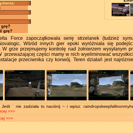
wydania:
8
 grę?
ć grę?
ta Force zapoczątkowała serię strzelanek (tudzież symul
ovalogic. Wśród innych gier epoki wyróżniała się podejśc
a. W grze przejmujemy kontrolę nad żołnierzem wysyłanym 
 W przeważającej części mamy w nich wyeliminować wszystkic
stalacje przeciwnika czy konwój. Teren działań jest najróżniej
 Jeśli ` nie zadziała to naciśnij ~ i wpisz: raindropskeepfallinonmyh
ęcej >>>
cej >>>