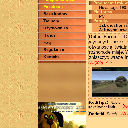
Producent i rok 
Facebook
NovaLogic 199
Platforma:
Baza kodów
PC
Trainery
Porady:
Jak uruchomić
Użytkownicy
Jak wypakowa
Rangi
Delta Force
- Del
wydanych przez N
Faq
otwartością świat
Regulamin
różnorakie misje.
Kontakt
zniszczyć wraże in
Więcej >>>
Kod/Tips:
Naciśnij `
takeittothelimit -...
Wi
Dodatki:
Patch |
Wię