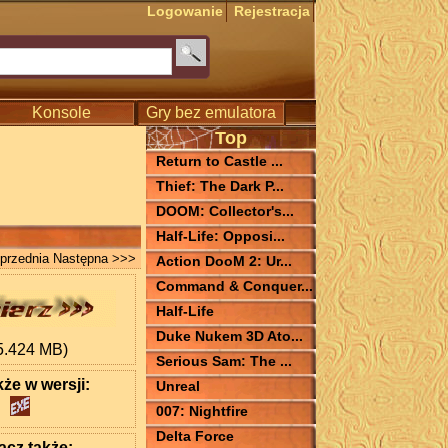
Logowanie
Rejestracja
Konsole
Gry bez emulatora
Top
Return to Castle ...
Thief: The Dark P...
DOOM: Collector's...
Half-Life: Opposi...
przednia
Następna >>>
Action DooM 2: Ur...
Command & Conquer...
Half-Life
Duke Nukem 3D Ato...
5.424 MB)
Serious Sam: The ...
kże w wersji:
Unreal
007: Nightfire
Delta Force
cz także: