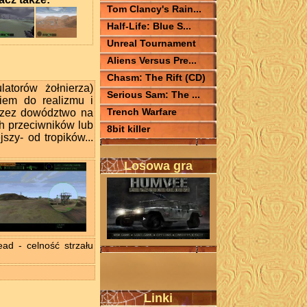
Tom Clancy's Rain...
Half-Life: Blue S...
Unreal Tournament
Aliens Versus Pre...
Chasm: The Rift (CD)
atorów żołnierza)
Serious Sam: The ...
iem do realizmu i
Trench Warfare
przez dowództwo na
h przeciwników lub
8bit killer
szy- od tropików...
Losowa gra
ead - celność strzału
Linki