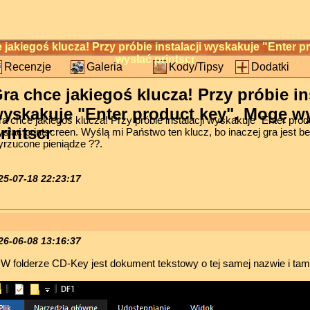
jakiegoś klucza! Przy próbie instalacji wyskakuje "Enter 
wysłać printscr
Recenzje
Galeria
Kody/Tipsy
Dodatki
ra chce jakiegoś klucza! Przy próbie in
yskakuje "Enter product key". Mogę w
a chce jakiegoś klucza! Przy próbie instalacji wyskakuje "Enter pro
rintscr
słać printscreen. Wyślą mi Państwo ten klucz, bo inaczej gra jest b
yrzucone pieniądze ??.
25-07-18 22:23:17
26-06-08 13:16:37
W folderze CD-Key jest dokument tekstowy o tej samej nazwie i tam j