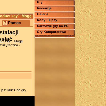
Gry
Recenzje
Galeria
product key". Mogę
Kody i Tipsy
Pomoc
Darmowe gry na PC
stalacji
Gry Komputerowe
ysłać
duct key". Mogę
ezużyteczna -
est klucz do gry.