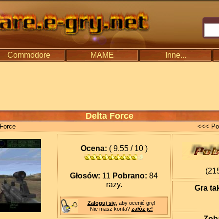
Commodore
MAME
Inne...
Delta Force
 Force
<<< Po
Ocena:
( 9.55 / 10 )
(21
Głosów:
11
Pobrano:
84
razy.
Gra ta
Zaloguj się
, aby ocenić grę!
Nie masz konta?
załóż je!
Zoba