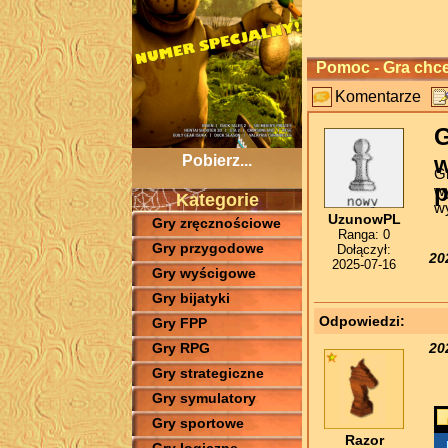
Pomoc - Gra chce 
Komentarze
G
w
Pobierz...
Gr
p
wy
Kategorie
w
UzunowPL
Gry zręcznościowe
Ranga: 0
Gry przygodowe
Dołączył:
20
2025-07-16
Gry wyścigowe
Gry bijatyki
Odpowiedzi:
Gry FPP
20
Gry RPG
Gry strategiczne
Gry symulatory
Gry sportowe
Razor