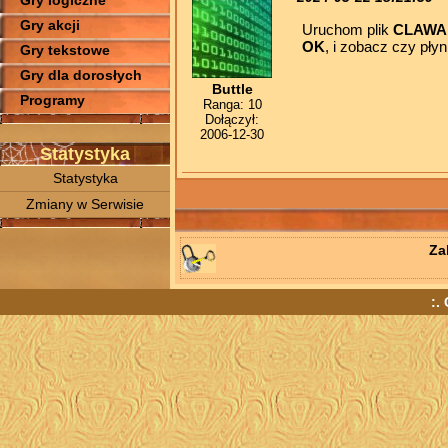
Gry logiczne
Gry akcji
Uruchom plik
CLAWAD
OK
, i zobacz czy płyn
Gry tekstowe
Gry dla dorosłych
Buttle
Programy
Ranga: 10
Dołączył:
2006-12-30
Statystyka
Statystyka
Zmiany w Serwisie
Za
:.