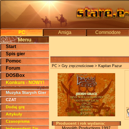
PC
Amiga
Commodore
Menu
Start
Spis gier
Pomoc
PC
>
Gry zręcznościowe
> Kapitan Pazur
Forum
DOSBox
Konkurs - NOWY!
Muzyka Starych Gier
CZAT
Dodaj grę
Artykuły
Czasopisma
Producent i rok wydania:
Monolith Productions 1997
Independent Zin