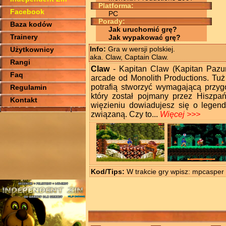
Platforma:
Facebook
PC
Porady:
Baza kodów
Jak uruchomić grę?
Trainery
Jak wypakować grę?
Info:
Gra w wersji polskiej.
Użytkownicy
aka. Claw, Captain Claw.
Rangi
Claw
- Kapitan Claw (Kapitan Pazur
Faq
arcade od Monolith Productions. Tuż
potrafią stworzyć wymagającą przyg
Regulamin
który został pojmany przez Hiszp
Kontakt
więzieniu dowiadujesz się o legen
związaną. Czy to...
Więcej >>>
Kod/Tips:
W trakcie gry wpisz: mpcasp