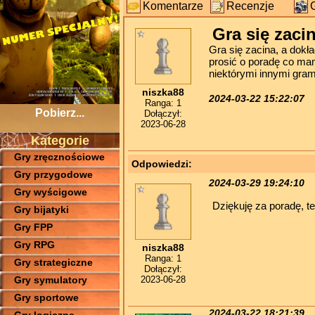
Komentarze
Recenzje
Gra się zaci
Gra się zacina, a dokł
prosić o poradę co ma
niektórymi innymi gra
niszka88
2024-03-22 15:22:07
Ranga: 1
Pobierz...
Dołączył:
2023-06-28
Kategorie
Gry zręcznościowe
Odpowiedzi:
Gry przygodowe
2024-03-29 19:24:10
Gry wyścigowe
Dziękuję za poradę, ter
Gry bijatyki
Gry FPP
Gry RPG
niszka88
Ranga: 1
Gry strategiczne
Dołączył:
2023-06-28
Gry symulatory
Gry sportowe
2024-03-22 18:21:39