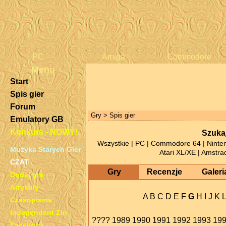
PC
Amiga
Commodore
Menu
Start
Spis gier
Forum
Gry
> Spis gier
Emulatory GB
Konkurs - NOWY!
Szukaj
Wszystkie
|
PC
|
Commodore 64
|
Ninte
Muzyka Starych Gier
Atari XL/XE
|
Amstra
CZAT
Gry
Recenzje
Galeri
Dodaj grę
Artykuły
A
B
C
D
E
F
G
H
I
J
K
L
Czasopisma
Independent Zin
????
1989
1990
1991
1992
1993
19
Facebook