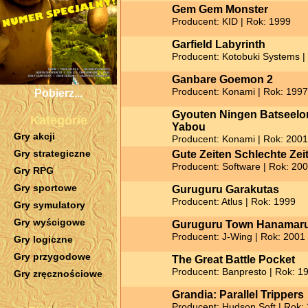
Gem Gem Monster
Producent: KID | Rok: 1999
Garfield Labyrinth
Producent: Kotobuki Systems |
Ganbare Goemon 2
Producent: Konami | Rok: 1997
Pobierz...
Gyouten Ningen Batseelor
Kategorie
Yabou
Gry akcji
Producent: Konami | Rok: 2001
Gry strategiczne
Gute Zeiten Schlechte Zei
Producent: Software | Rok: 20
Gry RPG
Gry sportowe
Guruguru Garakutas
Producent: Atlus | Rok: 1999
Gry symulatory
Gry wyścigowe
Guruguru Town Hanamar
Producent: J-Wing | Rok: 2001
Gry logiczne
Gry przygodowe
The Great Battle Pocket
Producent: Banpresto | Rok: 1
Gry zręcznościowe
Grandia: Parallel Trippers
Producent: Hudson Soft | Rok: