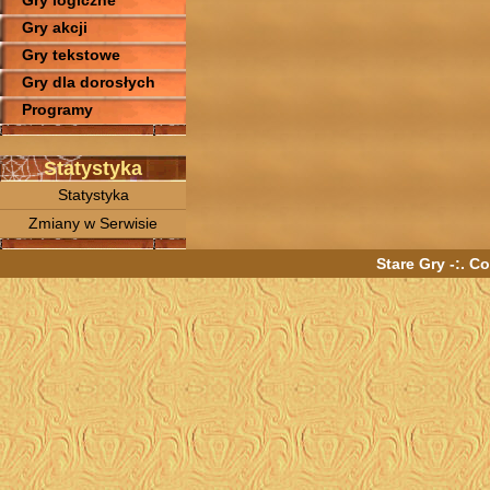
Gry logiczne
Gry akcji
Gry tekstowe
Gry dla dorosłych
Programy
Statystyka
Statystyka
Zmiany w Serwisie
Stare Gry -:. C