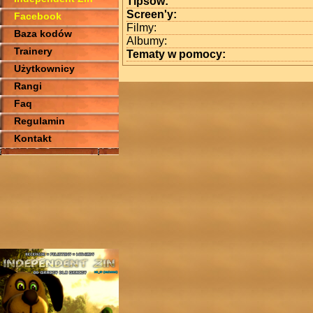
Tipsów:
Screen'y:
Facebook
Filmy:
Baza kodów
Albumy:
Trainery
Tematy w pomocy:
Użytkownicy
Rangi
Faq
Regulamin
Kontakt