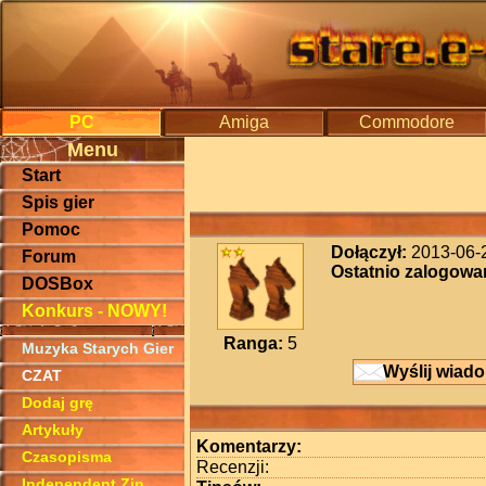
PC
Amiga
Commodore
Menu
Start
Spis gier
Pomoc
Dołączył:
2013-06-
Forum
Ostatnio zalogowa
DOSBox
Konkurs - NOWY!
Ranga:
5
Muzyka Starych Gier
Wyślij wiad
CZAT
Dodaj grę
Artykuły
Komentarzy:
Czasopisma
Recenzji:
Independent Zin