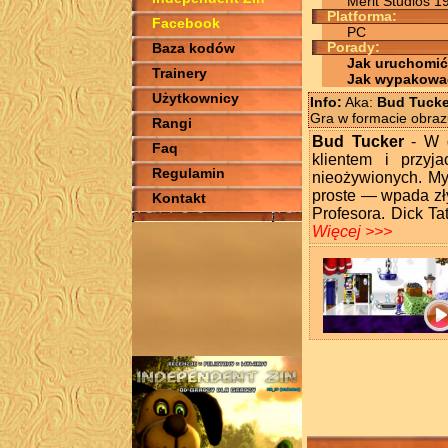
Merit Studios 1
Platforma:
Facebook
PC
Baza kodów
Porady:
Jak uruchomić
Trainery
Jak wypakowa
Użytkownicy
Info:
Aka:
Bud Tucke
Gra w formacie obraz
Rangi
Bud Tucker
- W g
Faq
klientem i przyj
Regulamin
nieożywionych. Myśl
proste — wpada zł
Kontakt
Profesora. Dick Ta
Więcej >>>