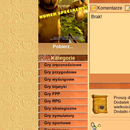
Komentarze
Brak!
Pobierz...
Kategorie
Gry zręcznościowe
Gry przygodowe
Gry wyścigowe
Gry bijatyki
Gry FPP
Proszę d
Gry RPG
Dodatek 
wielkośc
Gry strategiczne
Dodatki 
Gry symulatory
Gry sportowe