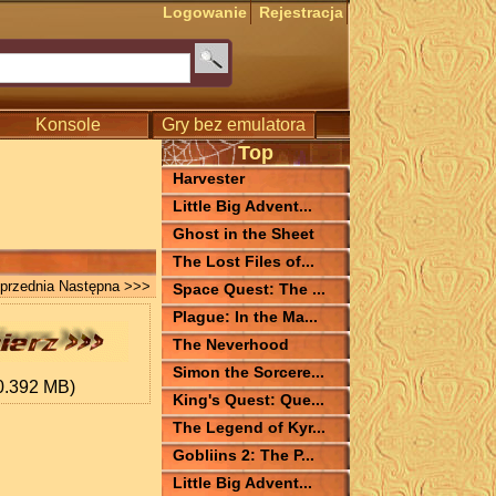
Logowanie
Rejestracja
Konsole
Gry bez emulatora
Top
Harvester
Little Big Advent...
Ghost in the Sheet
The Lost Files of...
przednia
Następna >>>
Space Quest: The ...
Plague: In the Ma...
The Neverhood
Simon the Sorcere...
0.392 MB)
King's Quest: Que...
The Legend of Kyr...
Gobliins 2: The P...
Little Big Advent...