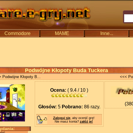
Commodore
MAME
Inne...
Podwójne Kłopoty Buda Tuckera
 Podwójne Kłopoty B...
<<< Po
Ocena:
( 9.4 / 10 )
(38
Głosów:
5
Pobrano:
86 razy.
Zaloguj się
, aby ocenić grę!
Nie masz konta?
załóż je!
wydania: