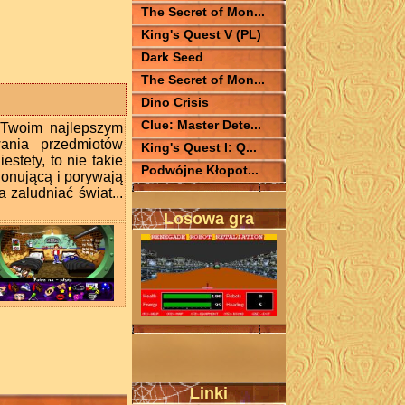
The Secret of Mon...
King's Quest V (PL)
Dark Seed
The Secret of Mon...
Dino Crisis
Clue: Master Dete...
 Twoim najlepszym
wania przedmiotów
King's Quest I: Q...
estety, to nie takie
Podwójne Kłopot...
onującą i porywają
 zaludniać świat...
Losowa gra
Linki