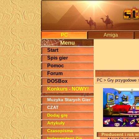
PC
Amiga
Menu
Start
Spis gier
Pomoc
Forum
PC
>
Gry przygodowe
>
DOSBox
Konkurs - NOWY!
Muzyka Starych Gier
CZAT
Dodaj grę
Artykuły
Czasopisma
Producent i rok 
Independent Zin