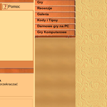
Gry
Pomoc
Recenzje
Galeria
Kody i Tipsy
Darmowe gry na PC
Gry Komputerowe
a
.
przekraczać