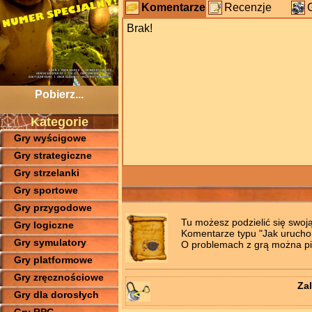
Komentarze
Recenzje
Brak!
Pobierz...
Kategorie
Gry wyścigowe
Gry strategiczne
Gry strzelanki
Gry sportowe
Gry przygodowe
Tu możesz podzielić się swoj
Gry logiczne
Komentarze typu "Jak uruchomi
Gry symulatory
O problemach z grą można pis
Gry platformowe
Gry zręcznościowe
Zal
Gry dla dorosłych