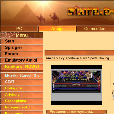
PC
Amiga
Commodore
Menu
Start
Spis gier
Forum
Amiga
>
Gry sportowe
> 4D Sports Boxing
Emulatory Amigi
Konkurs - NOWY!
Muzyka Starych Gier
CZAT
Dodaj grę
Artykuły
Czasopisma
Independent Zin
Producent i rok wydania:
Facebook