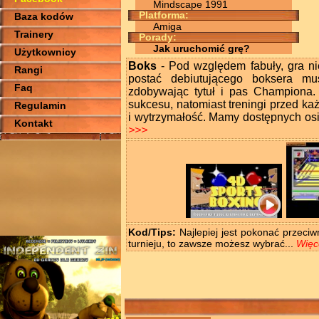
Mindscape 1991
Platforma:
Baza kodów
Amiga
Trainery
Porady:
Jak uruchomić grę?
Użytkownicy
Boks
- Pod względem fabuły, gra ni
Rangi
postać debiutującego boksera m
Faq
zdobywając tytuł i pas Championa
sukcesu, natomiast treningi przed ka
Regulamin
i wytrzymałość. Mamy dostępnych osi
Kontakt
>>>
Kod/Tips:
Najlepiej jest pokonać przeciwn
turnieju, to zawsze możesz wybrać...
Więc