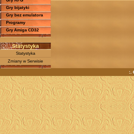
Gry RPG
Gry bijatyki
Gry bez emulatora
Programy
Gry Amiga CD32
Statystyka
Statystyka
Zmiany w Serwisie
:.