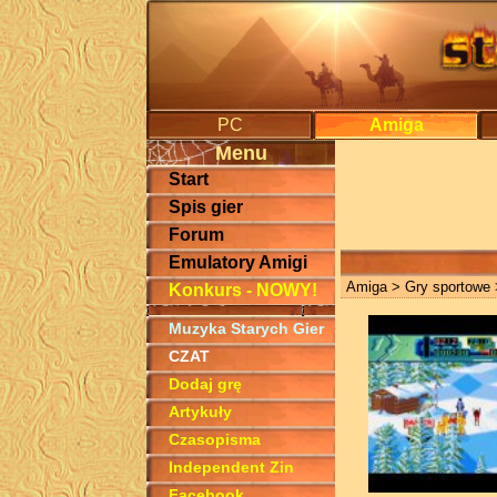
PC
Amiga
Menu
Start
Spis gier
Forum
Emulatory Amigi
Amiga
>
Gry sportowe
Konkurs - NOWY!
Muzyka Starych Gier
CZAT
Dodaj grę
Artykuły
Czasopisma
Independent Zin
Facebook