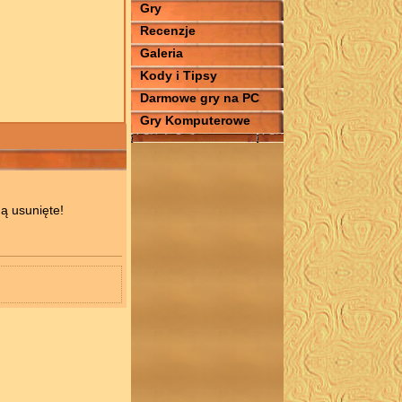
Gry
Recenzje
Galeria
Kody i Tipsy
Darmowe gry na PC
Gry Komputerowe
ą usunięte!