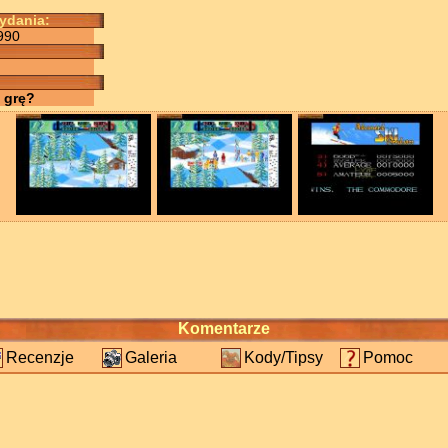
wydania:
990
 grę?
Komentarze
Recenzje
Galeria
Kody/Tipsy
Pomoc