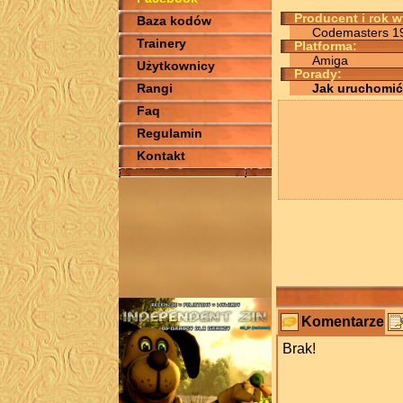
Producent i rok 
Baza kodów
Codemasters 1
Trainery
Platforma:
Amiga
Użytkownicy
Porady:
Rangi
Jak uruchomić
Faq
Regulamin
Kontakt
Komentarze
Brak!