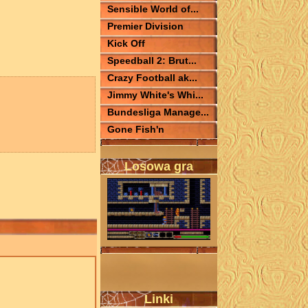
Sensible World of...
Premier Division
Kick Off
Speedball 2: Brut...
Crazy Football ak...
Jimmy White's Whi...
Bundesliga Manage...
Gone Fish'n
Losowa gra
Linki