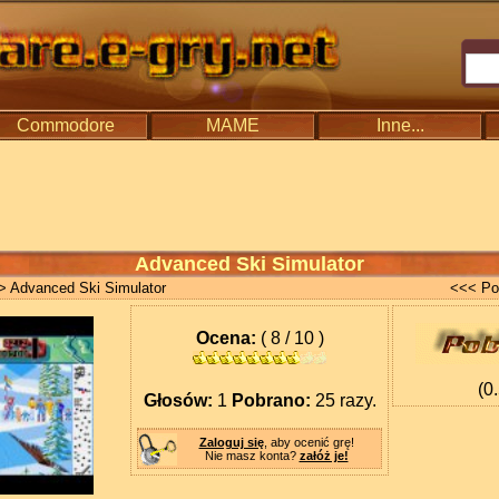
Commodore
MAME
Inne...
Advanced Ski Simulator
> Advanced Ski Simulator
<<< Po
Ocena:
( 8 / 10 )
(0
Głosów:
1
Pobrano:
25 razy.
Zaloguj się
, aby ocenić grę!
Nie masz konta?
załóż je!