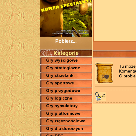
Pobierz...
Kategorie
Gry wyścigowe
Tu możes
Gry strategiczne
Komentar
Gry strzelanki
O proble
Gry sportowe
Gry przygodowe
Gry logiczne
Gry symulatory
Gry platformowe
Gry zręcznościowe
Gry dla dorosłych