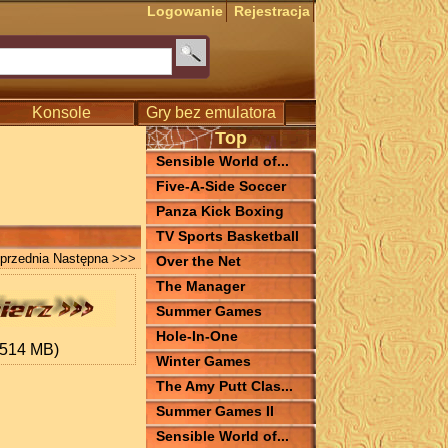
Logowanie
Rejestracja
Konsole
Gry bez emulatora
Top
Sensible World of...
Five-A-Side Soccer
Panza Kick Boxing
TV Sports Basketball
przednia
Następna >>>
Over the Net
The Manager
Summer Games
Hole-In-One
.514 MB)
Winter Games
The Amy Putt Clas...
Summer Games II
Sensible World of...