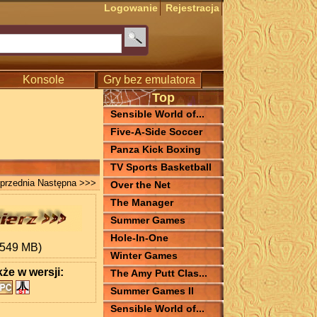
Logowanie
Rejestracja
Konsole
Gry bez emulatora
Top
Sensible World of...
Five-A-Side Soccer
Panza Kick Boxing
TV Sports Basketball
przednia
Następna >>>
Over the Net
The Manager
Summer Games
Hole-In-One
.549 MB)
Winter Games
kże w wersji:
The Amy Putt Clas...
Summer Games II
Sensible World of...