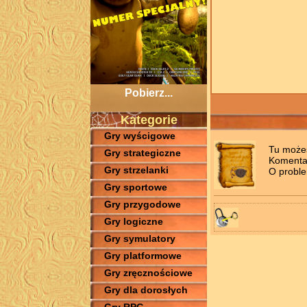
Pobierz...
Kategorie
Gry wyścigowe
Tu możes
Gry strategiczne
Komentar
Gry strzelanki
O proble
Gry sportowe
Gry przygodowe
Gry logiczne
Gry symulatory
Gry platformowe
Gry zręcznościowe
Gry dla dorosłych