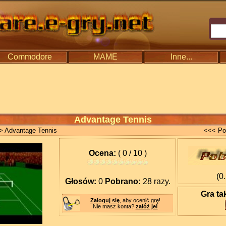
Commodore
MAME
Inne...
Advantage Tennis
> Advantage Tennis
<<< Po
Ocena:
( 0 / 10 )
(0
Głosów:
0
Pobrano:
28 razy.
Gra ta
Zaloguj się
, aby ocenić grę!
Nie masz konta?
załóż je!