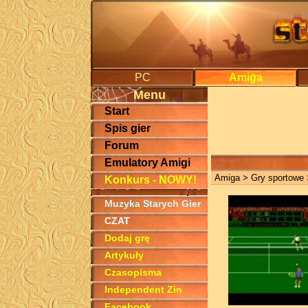
PC
Amiga
Menu
Start
Spis gier
Forum
Emulatory Amigi
Amiga
>
Gry sportowe
Konkurs - NOWY!
Muzyka Starych Gier
CZAT
Dodaj grę
Artykuły
Czasopisma
Independent Zin
Facebook