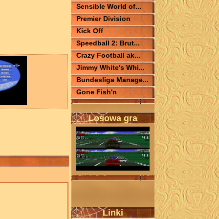
Sensible World of...
Premier Division
Kick Off
Speedball 2: Brut...
Crazy Football ak...
Jimmy White's Whi...
Bundesliga Manage...
Gone Fish'n
Losowa gra
Linki