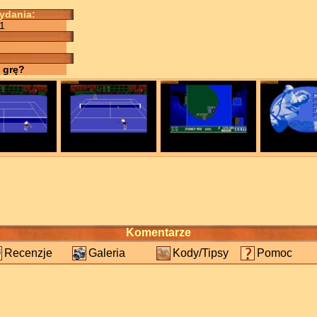
wydania:
1
 grę?
Komentarze
Recenzje
Galeria
Kody/Tipsy
Pomoc