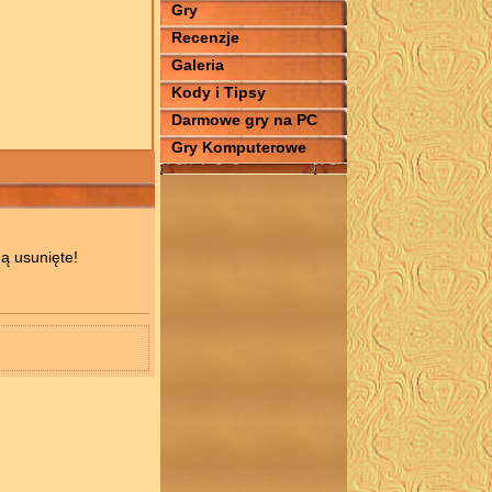
Gry
Recenzje
Galeria
Kody i Tipsy
Darmowe gry na PC
Gry Komputerowe
ą usunięte!