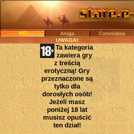
PC
Amiga
Commodore
UWAGA!
Menu
Castle
Ta kategoria
Start
PC
>
Gry dla dorosłych
> Castle Knatterfels: .
zawiera gry
Spis gier
z treścią
Pomoc
erotyczną! Gry
Forum
przeznaczone są
DOSBox
tylko dla
Konkurs - NOWY!
dorosłych osób!
Muzyka Starych Gier
Jeżeli masz
CZAT
poniżej 18 lat
Producent i rok wydania:
Dodaj grę
Redfire Software 2006
musisz opuścić
Artykuły
Platforma:
PC
ten dział!
Czasopisma
Porady:
Jak uruchomić grę?
Independent Zin