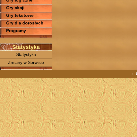
Gry logiczne
Gry akcji
Gry tekstowe
Gry dla dorosłych
Programy
Statystyka
Statystyka
Zmiany w Serwisie
:.