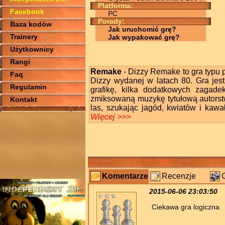
Platforma:
Facebook
PC
Porady:
Baza kodów
Jak uruchomić grę?
Trainery
Jak wypakować grę?
Użytkownicy
Rangi
Remake
- Dizzy Remake to gra typu 
Faq
Dizzy wydanej w latach 80. Gra jest
Regulamin
grafikę, kilka dodatkowych zagade
zmiksowaną muzykę tytułową autors
Kontakt
las, szukając jagód, kwiatów i kawał
Więcej >>>
Komentarze
Recenzje
2015-06-06 23:03:50
Ciekawa gra logiczna