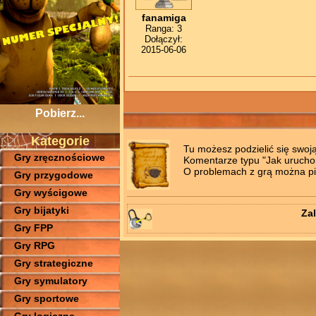
fanamiga
Ranga: 3
Dołączył:
2015-06-06
Pobierz...
Kategorie
Tu możesz podzielić się swoj
Gry zręcznościowe
Komentarze typu "Jak uruchomi
O problemach z grą można pis
Gry przygodowe
Gry wyścigowe
Gry bijatyki
Zal
Gry FPP
Gry RPG
Gry strategiczne
Gry symulatory
Gry sportowe