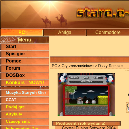
PC
Amiga
Commodore
Menu
Start
Spis gier
Pomoc
PC
>
Gry zręcznościowe
> Dizzy Remake
Forum
DOSBox
Konkurs - NOWY!
Muzyka Starych Gier
CZAT
Dodaj grę
Artykuły
Czasopisma
Producent i rok wydania:
Crystal Fusion Software 2004
Independent Zin