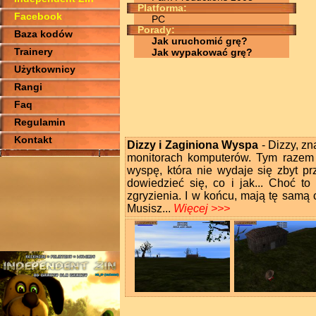
Platforma:
Facebook
PC
Porady:
Baza kodów
Jak uruchomić grę?
Trainery
Jak wypakować grę?
Użytkownicy
Rangi
Faq
Regulamin
Kontakt
Dizzy i Zaginiona Wyspa
- Dizzy, z
monitorach komputerów. Tym razem z
wyspę, która nie wydaje się zbyt prz
dowiedzieć się, co i jak... Choć t
zgryzienia. I w końcu, mają tę samą 
Musisz...
Więcej >>>