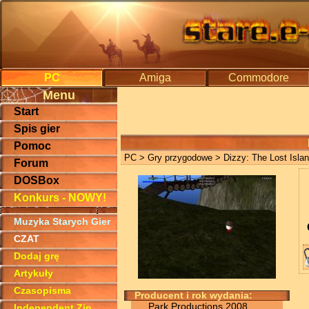
PC
Amiga
Commodore
Menu
Start
Spis gier
Pomoc
PC
>
Gry przygodowe
> Dizzy: The Lost Isla
Forum
DOSBox
Konkurs - NOWY!
Muzyka Starych Gier
CZAT
Dodaj grę
Artykuły
Czasopisma
Producent i rok wydania:
Park Productions 2008
Independent Zin