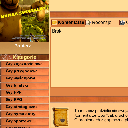
Komentarze
Recenzje
Brak!
Pobierz...
Kategorie
Gry zręcznościowe
Gry przygodowe
Gry wyścigowe
Gry bijatyki
Gry FPP
Gry RPG
Gry strategiczne
Tu możesz podzielić się swoj
Gry symulatory
Komentarze typu "Jak uruchomi
O problemach z grą można pis
Gry sportowe