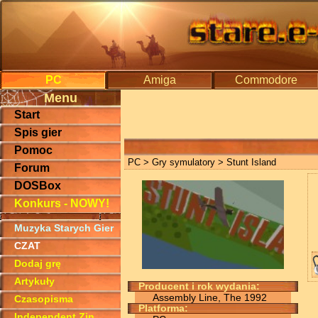
PC
Amiga
Commodore
Menu
Start
Spis gier
Pomoc
PC
>
Gry symulatory
> Stunt Island
Forum
DOSBox
Konkurs - NOWY!
Muzyka Starych Gier
CZAT
Dodaj grę
Artykuły
Producent i rok wydania:
Assembly Line, The 1992
Czasopisma
Platforma:
Independent Zin