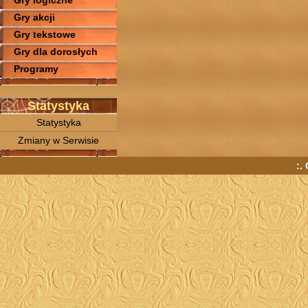
Gry logiczne
Gry akcji
Gry tekstowe
Gry dla dorosłych
Programy
Statystyka
Statystyka
Zmiany w Serwisie
:.