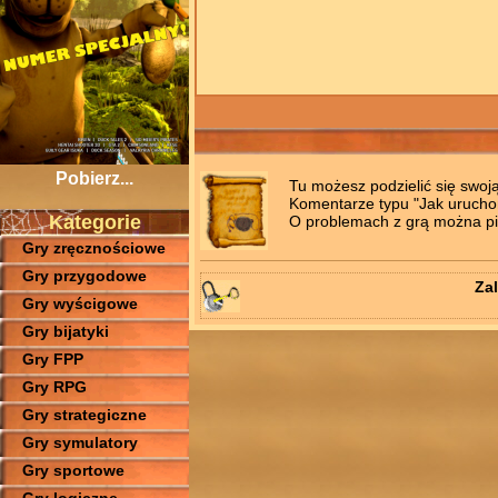
Pobierz...
Tu możesz podzielić się swoj
Komentarze typu "Jak uruchomi
Kategorie
O problemach z grą można pis
Gry zręcznościowe
Gry przygodowe
Zal
Gry wyścigowe
Gry bijatyki
Gry FPP
Gry RPG
Gry strategiczne
Gry symulatory
Gry sportowe