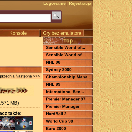
Logowanie
Rejestracja
Konsole
Gry bez emulatora
Top
Sensible World of...
Sensible World of...
NHL 98
Sydney 2000
przednia
Następna >>>
Championship Mana...
NHL 99
International Sen...
Premier Manager 97
6.571 MB)
Premier Manager
cz także:
HardBall 2
World Cup 98
Euro 2000