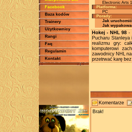
Electronic Arts 
Facebook
Platforma:
PC
Baza kodów
Porady:
Jak uruchomić
Trainery
Jak wypakowa
Użytkownicy
Hokej - NHL 98
- 
Rangi
Pucharu Stanleya 
realizmu gry: cał
Faq
komputerowi zach
Regulamin
zawodnicy NHL nagl
Kontakt
przetrwać karę bez 
Komentarze
Brak!