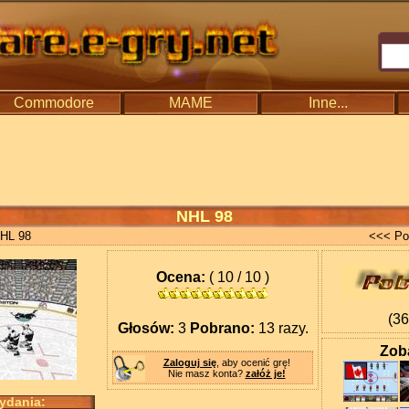
Commodore
MAME
Inne...
NHL 98
HL 98
<<< Po
Ocena:
( 10 / 10 )
(3
Głosów:
3
Pobrano:
13 razy.
Zoba
Zaloguj się
, aby ocenić grę!
Nie masz konta?
załóż je!
wydania: