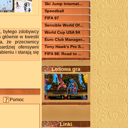
Ski Jump Internat...
Speedball
FIFA 97
Sensible World Of...
, byłego zdobywcy
World Cup USA 94
 głównie w kwestii
Euro Club Manager...
a, że przeciwnicy
Tony Hawk's Pro S...
ardziej ofensywni
ieniu i starają się
FIFA 98: Road to ...
Losowa gra
Pomoc
Linki