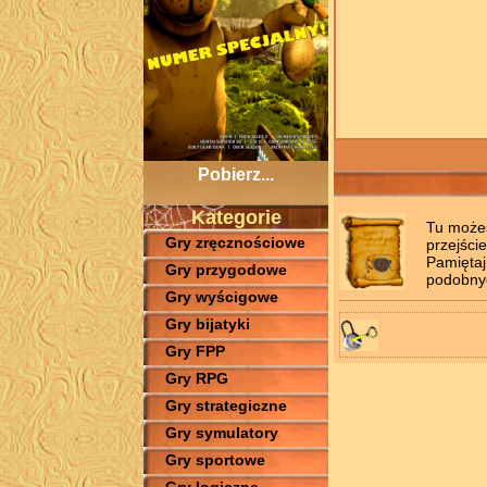
Pobierz...
Kategorie
Tu możes
Gry zręcznościowe
przejście
Pamiętaj
Gry przygodowe
podobnyc
Gry wyścigowe
Gry bijatyki
Gry FPP
Gry RPG
Gry strategiczne
Gry symulatory
Gry sportowe