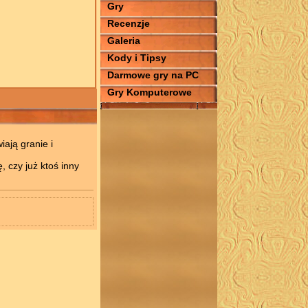
Gry
Recenzje
Galeria
Kody i Tipsy
Darmowe gry na PC
Gry Komputerowe
wiają granie i
, czy już ktoś inny