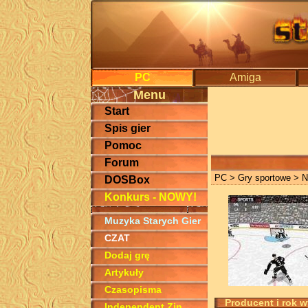
PC
Amiga
Menu
Start
Spis gier
Pomoc
Forum
PC
>
Gry sportowe
> N
DOSBox
Konkurs - NOWY!
Muzyka Starych Gier
CZAT
Dodaj grę
Artykuły
Czasopisma
Producent i rok 
Independent Zin