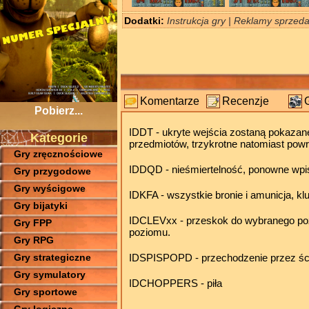
Dodatki:
Instrukcja gry | Reklamy sprzeda
Komentarze
Recenzje
Pobierz...
IDDT - ukryte wejścia zostaną pokazan
Kategorie
przedmiotów, trzykrotne natomiast powr
Gry zręcznościowe
IDDQD - nieśmiertelność, ponowne wpis
Gry przygodowe
Gry wyścigowe
IDKFA - wszystkie bronie i amunicja, klu
Gry bijatyki
IDCLEVxx - przeskok do wybranego pozi
Gry FPP
poziomu.
Gry RPG
Gry strategiczne
IDSPISPOPD - przechodzenie przez ścia
Gry symulatory
IDCHOPPERS - piła
Gry sportowe