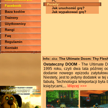
PC
Porady:
Facebook
Jak uruchomić grę?
Baza kodów
Jak wypakować grę?
Trainery
Użytkownicy
Rangi
Faq
Regulamin
Kontakt
Info:
aka:
The Ultimate Doom: Thy Fle
Ostateczny DOOM
- The Ultimate 
1995 roku, czyli dwa lata później o
dodanie nowego epizodu zatytułow
Niestety, jest to jedyny dodatek w te
fabułą. Technologia teleportacji by
księżycami,...
Więcej >>>