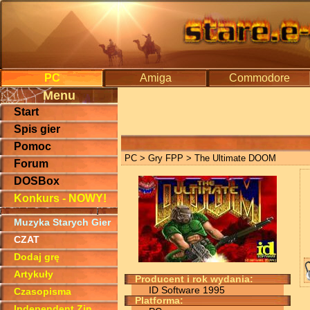
PC
Amiga
Commodore
Menu
Start
Spis gier
Pomoc
PC
>
Gry FPP
> The Ultimate DOOM
Forum
DOSBox
Konkurs - NOWY!
Muzyka Starych Gier
CZAT
Dodaj grę
Artykuły
Producent i rok wydania:
ID Software 1995
Czasopisma
Platforma:
Independent Zin