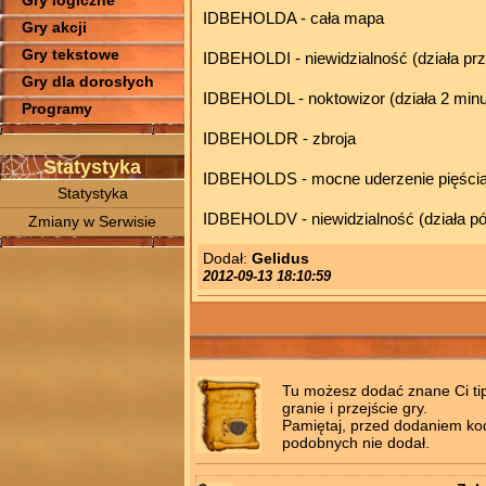
Gry logiczne
IDBEHOLDA - cała mapa
Gry akcji
Gry tekstowe
IDBEHOLDI - niewidzialność (działa pr
Gry dla dorosłych
IDBEHOLDL - noktowizor (działa 2 minu
Programy
IDBEHOLDR - zbroja
Statystyka
IDBEHOLDS - mocne uderzenie pięści
Statystyka
IDBEHOLDV - niewidzialność (działa pó
Zmiany w Serwisie
Dodał:
Gelidus
2012-09-13 18:10:59
Tu możesz dodać znane Ci tips
granie i przejście gry.
Pamiętaj, przed dodaniem kodó
podobnych nie dodał.