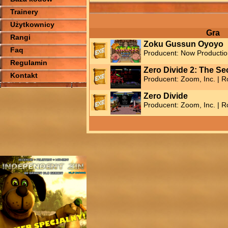
Trainery
Użytkownicy
Gra
Rangi
Zoku Gussun Oyoyo
Faq
Producent: Now Production
Regulamin
Zero Divide 2: The Se
Kontakt
Producent: Zoom, Inc. | R
Zero Divide
Producent: Zoom, Inc. | R