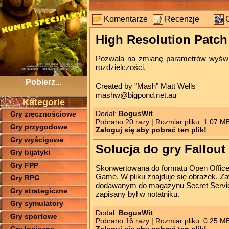
Komentarze
Recenzje
High Resolution Patch 
Pozwala na zmianę parametrów wyświtl
rozdzielczości.
Pobierz...
Created by "Mash" Matt Wells
mashw@bigpond.net.au
Kategorie
Dodał:
BogusWit
Gry zręcznościowe
Pobrano 20 razy | Rozmiar pliku: 1.07 M
Gry przygodowe
Zaloguj się aby pobrać ten plik!
Gry wyścigowe
Solucja do gry Fallout
Gry bijatyki
Gry FPP
Skonwertowana do formatu Open Office (
Game. W pliku znajduje się obrazek. Z
Gry RPG
dodawanym do magazynu Secret Service.
Gry strategiczne
zapisany był w notatniku.
Gry symulatory
Dodał:
BogusWit
Gry sportowe
Pobrano 16 razy | Rozmiar pliku: 0.25 M
Zaloguj się aby pobrać ten plik!