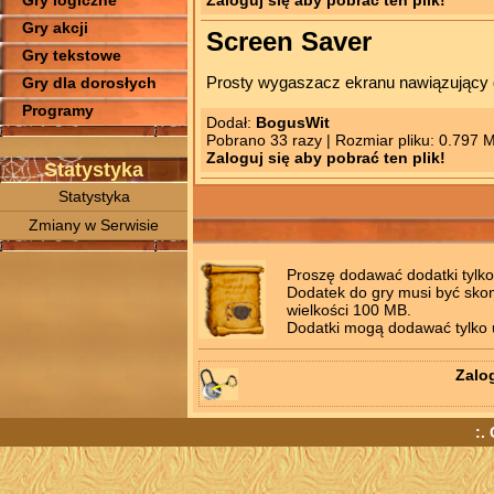
Gry logiczne
Gry akcji
Screen Saver
Gry tekstowe
Prosty wygaszacz ekranu nawiązujący d
Gry dla dorosłych
Programy
Dodał:
BogusWit
Pobrano 33 razy | Rozmiar pliku: 0.797 
Zaloguj się aby pobrać ten plik!
Statystyka
Statystyka
Zmiany w Serwisie
Proszę dodawać dodatki tylk
Dodatek do gry musi być sko
wielkości 100 MB.
Dodatki mogą dodawać tylko u
Zalog
:.