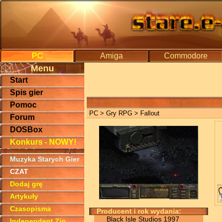
PC
Amiga
Commodore
Menu
Start
Spis gier
Pomoc
PC
>
Gry RPG
> Fallout
Forum
DOSBox
Konkurs - NOWY!
Muzyka Starych Gier
CZAT
Dodaj grę
Artykuły
Czasopisma
Producent i rok wydania:
Black Isle Studios 1997
Independent Zin