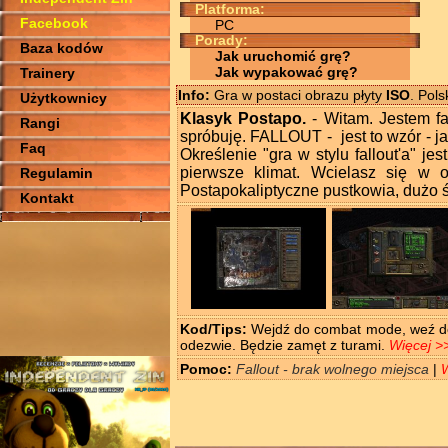
Platforma:
Facebook
PC
Porady:
Baza kodów
Jak uruchomić grę?
Jak wypakować grę?
Trainery
Info:
Gra w postaci obrazu płyty
ISO
. Pol
Użytkownicy
Klasyk Postapo.
- Witam. Jestem fa
Rangi
spróbuję. FALLOUT - jest to wzór - j
Faq
Określenie "gra w stylu fallout'a" je
pierwsze klimat. Wcielasz się w o
Regulamin
Postapokaliptyczne pustkowia, dużo ś
Kontakt
Kod/Tips:
Wejdź do combat mode, weź do r
odezwie. Będzie zamęt z turami.
Więcej >
Pomoc:
Fallout - brak wolnego miejsca
|
W