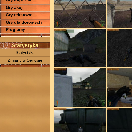
Gry logiczne
Gry akcji
Gry tekstowe
Gry dla dorosłych
Programy
Statystyka
Statystyka
Zmiany w Serwisie