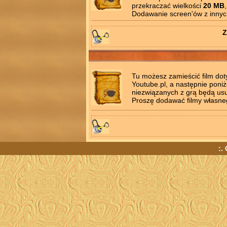
przekraczać wielkości
20 MB
Dodawanie screen'ów z innych 
Z
Tu możesz zamieścić film do
Youtube.pl, a następnie poniż
niezwiązanych z grą będą us
Proszę dodawać filmy własne
:.