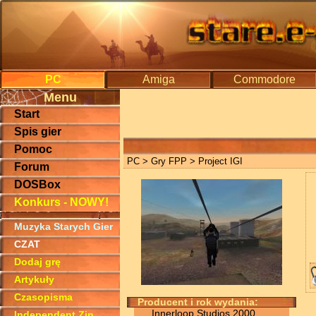
PC
Amiga
Commodore
Menu
Start
Spis gier
Pomoc
PC
>
Gry FPP
> Project IGI
Forum
DOSBox
Konkurs - NOWY!
Muzyka Starych Gier
CZAT
Dodaj grę
Artykuły
Czasopisma
Producent i rok wydania:
Innerloop Studios 2000
Independent Zin