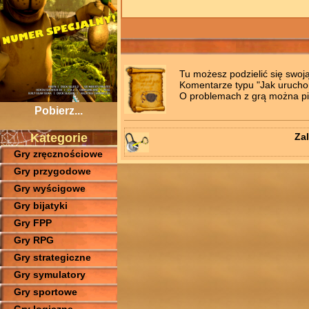
Tu możesz podzielić się swoj
Komentarze typu "Jak uruchomi
O problemach z grą można pis
Pobierz...
Kategorie
Zal
Gry zręcznościowe
Gry przygodowe
Gry wyścigowe
Gry bijatyki
Gry FPP
Gry RPG
Gry strategiczne
Gry symulatory
Gry sportowe