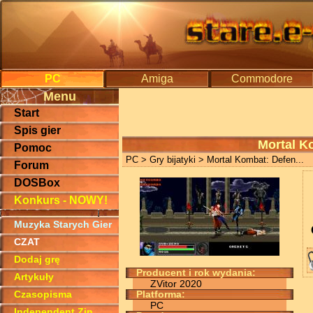
PC
Amiga
Commodore
Menu
Start
Spis gier
Mortal K
Pomoc
PC
>
Gry bijatyki
> Mortal Kombat: Defen...
Forum
DOSBox
Konkurs - NOWY!
Muzyka Starych Gier
CZAT
Dodaj grę
Producent i rok wydania:
Artykuły
ZVitor 2020
Czasopisma
Platforma:
PC
Independent Zin