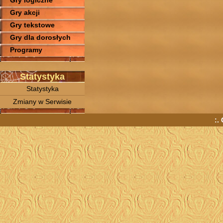
Gry logiczne
Gry akcji
Gry tekstowe
Gry dla dorosłych
Programy
Statystyka
Statystyka
Zmiany w Serwisie
:.