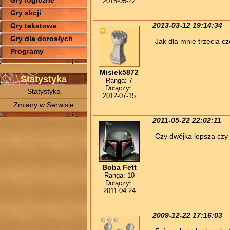
Gry logiczne
2015-05-22
Gry akcji
Gry tekstowe
2013-03-12 19:14:34
Gry dla dorosłych
Jak dla mnie trzecia cz
Programy
Misiek5872
Statystyka
Ranga: 7
Dołączył:
Statystyka
2012-07-15
Zmiany w Serwisie
2011-05-22 22:02:11
Czy dwójka lepsza czy 
Boba Fett
Ranga: 10
Dołączył:
2011-04-24
2009-12-22 17:16:03