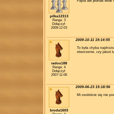
Fajna ale jednak wole 4
pilka12313
Ranga: 3
Dołączył:
2009-12-03
2009-10-11 19:14:55
To była chyba najdroższ
stworzenie, czy jakoś t
rados188
Ranga: 4
Dołączył:
2007-11-06
2009-06-23 15:18:56
Mi osobiście się nie po
broda1603