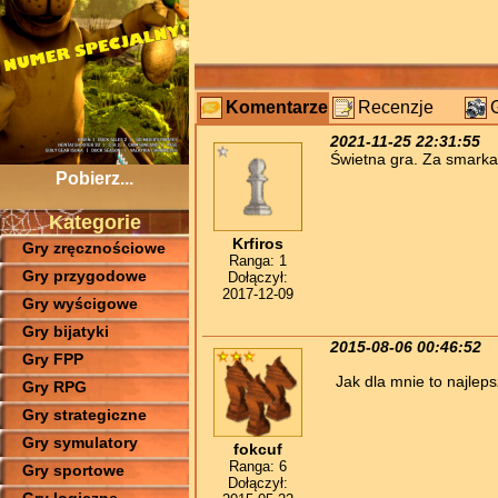
Komentarze
Recenzje
2021-11-25 22:31:55
Świetna gra. Za smarka
Pobierz...
Kategorie
Krfiros
Gry zręcznościowe
Ranga: 1
Gry przygodowe
Dołączył:
2017-12-09
Gry wyścigowe
Gry bijatyki
2015-08-06 00:46:52
Gry FPP
Jak dla mnie to najlep
Gry RPG
Gry strategiczne
Gry symulatory
fokcuf
Ranga: 6
Gry sportowe
Dołączył: