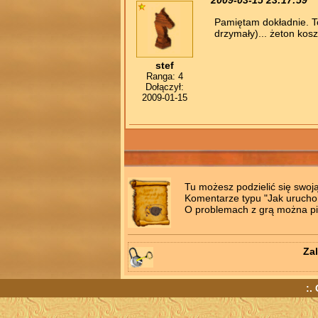
2009-03-15 23:17:59
Pamiętam dokładnie. To
drzymały)... żeton koszt
stef
Ranga: 4
Dołączył:
2009-01-15
Tu możesz podzielić się swoj
Komentarze typu "Jak uruchomi
O problemach z grą można pis
Zal
:.