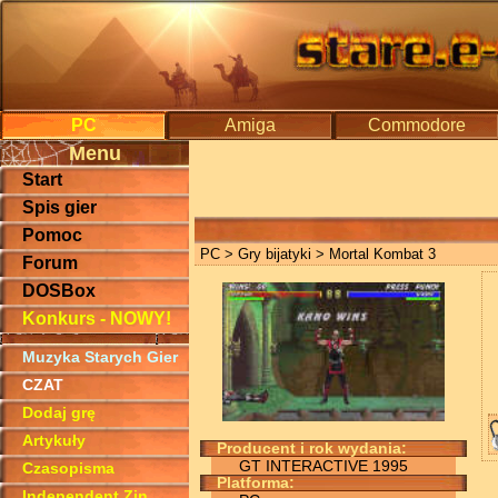
PC
Amiga
Commodore
Menu
Start
Spis gier
Pomoc
PC
>
Gry bijatyki
> Mortal Kombat 3
Forum
DOSBox
Konkurs - NOWY!
Muzyka Starych Gier
CZAT
Dodaj grę
Artykuły
Producent i rok wydania:
GT INTERACTIVE 1995
Czasopisma
Platforma:
Independent Zin