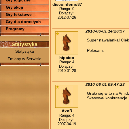
Gry logiczne
discoinferno87
Gry akcji
Ranga: 0
Dołączył:
Gry tekstowe
2012-07-26
Gry dla dorosłych
Programy
2010-06-01 14:26:57
Super nawalanka! Ciek
Statystyka
Polecam.
Statystyka
hipcioo
Zmiany w Serwisie
Ranga: 4
Dołączył:
2010-01-28
2010-06-01 09:47:23
Grało się w to na Amidz
Skasował konkutencje..
AxnR
Ranga: 4
Dołączył:
2007-04-19