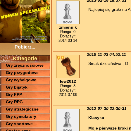
2023-02-16 18:37:51
Najlepiej się grało na
zmiennik
Ranga: 0
Dołączył:
2014-03-14
Pobierz...
2019-11-03 04:52:11
Kategorie
Smak dzieciństwa ;-D
Gry zręcznościowe
Gry przygodowe
Gry wyścigowe
lew2012
Ranga: 8
Gry bijatyki
Dołączył:
Gry FPP
2011-07-09
Gry RPG
2012-07-30 22:30:31
Gry strategiczne
Gry symulatory
Klasyka
Gry sportowe
Moje pierwsze kroki 