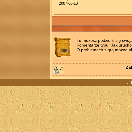
2007-06-18
Tu możesz podzielić się swoj
Komentarze typu "Jak uruchomi
O problemach z grą można pis
Zal
:.