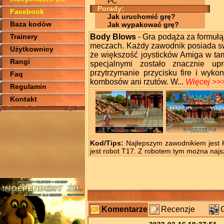
PC
Porady:
Facebook
Jak uruchomić grę?
Baza kodów
Jak wypakować grę?
Trainery
Body Blows
- Gra podąża za formułą 
meczach. Każdy zawodnik posiada swo
Użytkownicy
że większość joysticków Amiga w tam
Rangi
specjalnymi zostało znacznie up
przytrzymanie przycisku fire i wy
Faq
kombosów ani rzutów. W...
Więcej >>
Regulamin
Kontakt
Kod/Tips:
Najlepszym zawodnikiem jest
jest robot T17. Z robotem tym można najsz
Komentarze
Recenzje