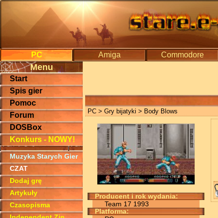
PC
Amiga
Commodore
Menu
Start
Spis gier
Pomoc
PC
>
Gry bijatyki
> Body Blows
Forum
DOSBox
Konkurs - NOWY!
Muzyka Starych Gier
CZAT
Dodaj grę
Artykuły
Producent i rok wydania:
Team 17 1993
Czasopisma
Platforma:
Independent Zin