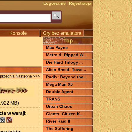
Logowanie
Rejestracja
Konsole
Gry bez emulatora
Top
Max Payne
Metroid: Ripped W...
Die Hard Trilogy ...
Alien Breed: Towe...
przednia
Następna >>>
Radix: Beyond the...
Mega Man X5
Double Agent
TRANS
0.922 MB)
Urban Chaos
kże w wersji:
Giants: Citizen K...
River Raid II
The Suffering
cz także: