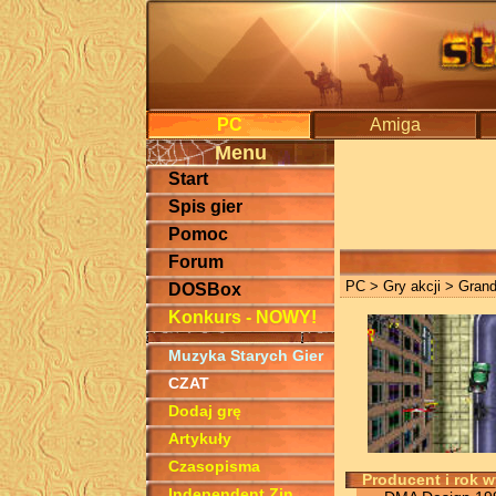
PC
Amiga
Menu
Start
Spis gier
Pomoc
Forum
PC
>
Gry akcji
> Grand
DOSBox
Konkurs - NOWY!
Muzyka Starych Gier
CZAT
Dodaj grę
Artykuły
Czasopisma
Producent i rok 
Independent Zin