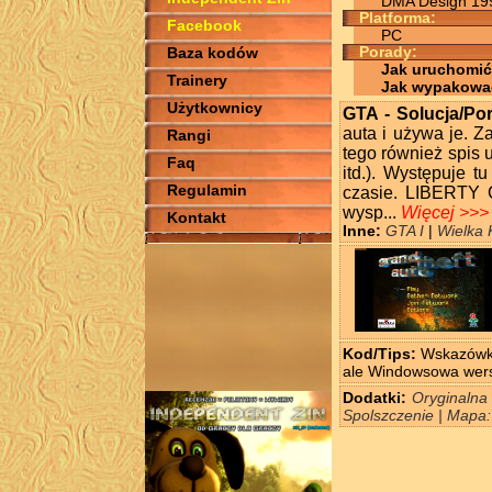
DMA Design 19
Platforma:
Facebook
PC
Baza kodów
Porady:
Jak uruchomić
Trainery
Jak wypakowa
Użytkownicy
GTA - Solucja/Po
auta i używa je. Z
Rangi
tego również spis u
Faq
itd.). Występuje 
Regulamin
czasie. LIBERTY C
wysp...
Więcej >>>
Kontakt
Inne:
GTA I
|
Wielka 
Kod/Tips:
Wskazówki 
ale Windowsowa wersj
Dodatki:
Oryginalna
Spolszczenie | Mapa: 