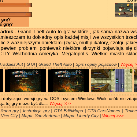
97
 grę?
ć grę?
radnik
- Grand Theft Auto to gra w której, jak sama nazwa ws
amieszczam tu dokładny opis każdej misji we wszystkich trze
lic z ważniejszymi obiektami (życia, multiplikatory, czołgi, jaki
tu pewien problem, ponieważ niektóre skrzynki pojawiają się
ITY Wschodnia Ameryka, Megalopolis. Wielkie miasto skład
Kradzież Aut
|
GTA
|
Grand Theft Auto
|
Spis i opisy pojazdów
|
Więcej 
dotyczące wersji gry na DOS i system Windows Wiele osób nie zdaje 
a tej gry może być dla...
Więcej >>>
 ikona gry | Instrukcja gry | GTA EdittMaps | GTA CarsNames | Traine
Vice City | Mapa: San Andreas | Mapa: Liberty City |
Więcej >>>