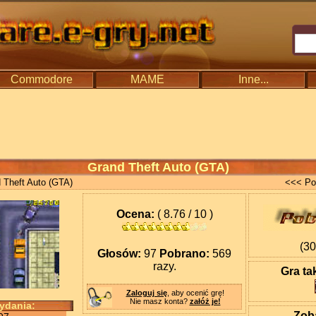
Commodore
MAME
Inne...
Grand Theft Auto (GTA)
 Theft Auto (GTA)
<<< Po
Ocena:
( 8.76 / 10 )
(3
Głosów:
97
Pobrano:
569
razy.
Gra ta
Zaloguj się
, aby ocenić grę!
Nie masz konta?
załóż je!
wydania:
Zoba