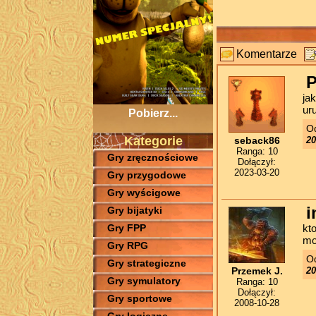
Komentarze
ja
ur
Pobierz...
Od
Kategorie
seback86
20
Ranga: 10
Gry zręcznościowe
Dołączył:
2023-03-20
Gry przygodowe
Gry wyścigowe
i
Gry bijatyki
kt
Gry FPP
mo
Gry RPG
Od
Gry strategiczne
Przemek J.
20
Gry symulatory
Ranga: 10
Dołączył:
Gry sportowe
2008-10-28