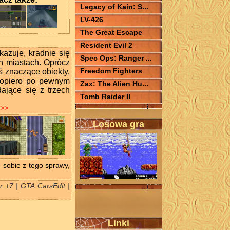
Legacy of Kain: S...
LV-426
The Great Escape
Resident Evil 2
kazuje, kradnie się
Spec Ops: Ranger ...
ch miastach. Oprócz
Freedom Fighters
eś znaczące obiekty,
 dopiero po pewnym
Zax: The Alien Hu...
ające się z trzech
Tomb Raider II
>>>
Losowa gra
sobie z tego sprawy,
r +7 | GTA CarsEdit |
Linki