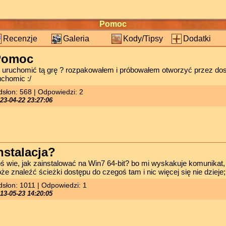
Pomoc
Recenzje
Galeria
Kody/Tipsy
Dodatki
Pomoc
k uruchomić tą grę ? rozpakowałem i próbowałem otworzyć przez dos
uchomic :/
słon: 568 | Odpowiedzi: 2
23-04-22 23:27:06
nstalacja?
oś wie, jak zainstalować na Win7 64-bit? bo mi wyskakuje komunikat,
że znaleźć ścieżki dostępu do czegoś tam i nic więcej się nie dzieje
słon: 1011 | Odpowiedzi: 1
13-05-23 14:20:05