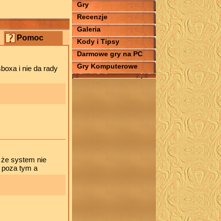
Gry
Recenzje
Galeria
Pomoc
Kody i Tipsy
Darmowe gry na PC
Gry Komputerowe
boxa i nie da rady
 że system nie
; poza tym a